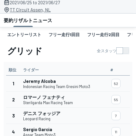
2021/06/25 to 2021/06/27
TT Circuit Assen, NL
要約
リザルト
ニュース
エントリーリスト
フリー走行1回目
フリー走行2回目
フリ
グリッド
全スタッツ
順位
ライダー
#
Jeremy Alcoba
1
52
Indonesian Racing Team Gresini Moto3
ロマーノ フェナティ
2
55
Sterilgarda Max Racing Team
デニス フォッジア
3
7
Leopard Racing
Sergio Garcia
4
11
Aspar Team Moto3