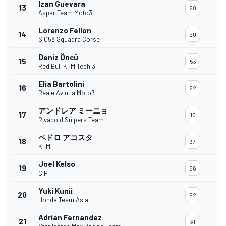
Izan Guevara
13
28
Aspar Team Moto3
Lorenzo Fellon
14
20
SIC58 Squadra Corse
Deniz Öncü
15
53
Red Bull KTM Tech 3
Elia Bartolini
16
22
Reale Avintia Moto3
アンドレア ミーニョ
17
16
Rivacold Snipers Team
ペドロ アコスタ
18
37
KTM
Joel Kelso
19
66
CIP
Yuki Kunii
20
92
Honda Team Asia
Adrian Fernandez
21
31