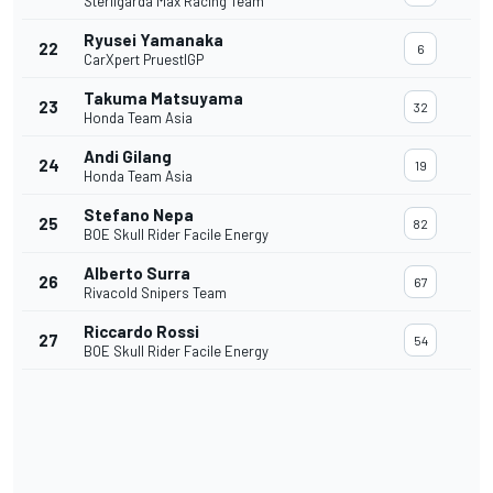
Sterilgarda Max Racing Team
Ryusei Yamanaka
22
6
CarXpert PruestlGP
Takuma Matsuyama
23
32
Honda Team Asia
Andi Gilang
24
19
Honda Team Asia
Stefano Nepa
25
82
BOE Skull Rider Facile Energy
Alberto Surra
26
67
Rivacold Snipers Team
Riccardo Rossi
27
54
BOE Skull Rider Facile Energy