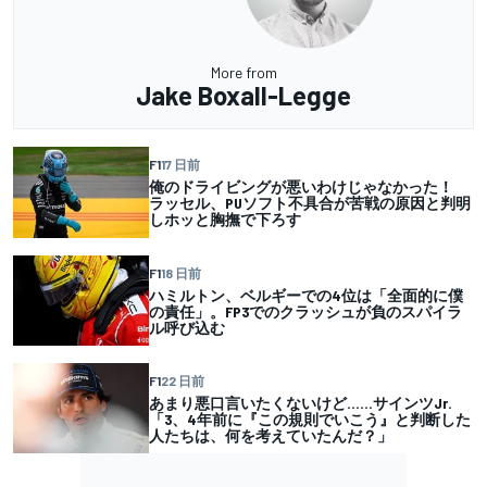
More from
Jake Boxall-Legge
F1
17 日前
俺のドライビングが悪いわけじゃなかった！
ラッセル、PUソフト不具合が苦戦の原因と判明
しホッと胸撫で下ろす
F1
18 日前
ハミルトン、ベルギーでの4位は「全面的に僕
の責任」。FP3でのクラッシュが負のスパイラ
ル呼び込む
F1
22 日前
あまり悪口言いたくないけど……サインツJr.
「3、4年前に『この規則でいこう』と判断した
人たちは、何を考えていたんだ？」