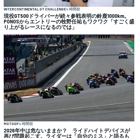
INTERCONTINENTAL GT CHALLENGE
4 時間前
現役GT500ドライバーが続々参戦表明の鈴鹿1000km。
PONOSからエントリーの牧野任祐もワクワク「すごく盛
り上がるレースになるのでは」
MOTOGP
4 時間前
2026年中は危ないままか？ ライドハイトデバイスが
再び問題起こす。ライダーは「自分のミス」と語るも