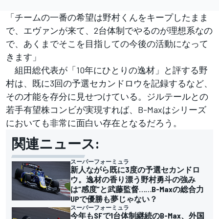
「チームの一番の希望は野村くんをキープしたまま
で、エヴァンが来て、2台体制でやるのが理想系なの
で、あくまでそこを目指しての今後の活動になって
きます」
組田総代表が「10年にひとりの逸材」と評する野
村は、既に3回の予選セカンドロウを記録するなど、
その才能を存分に見せつけている。ジルテールとの
若手有望株コンビが実現すれば、B-Maxはシリーズ
においても非常に面白い存在となるだろう。
関連ニュース:
スーパーフォーミュラ
新人ながら既に3度の予選セカンドロ
ウ。逸材の香り漂う野村勇斗の強み
は“感度”と武藤監督……B-Maxの総合力
UPで優勝も夢じゃない？
スーパーフォーミュラ
今年もSFで1台体制継続のB-Max、外国