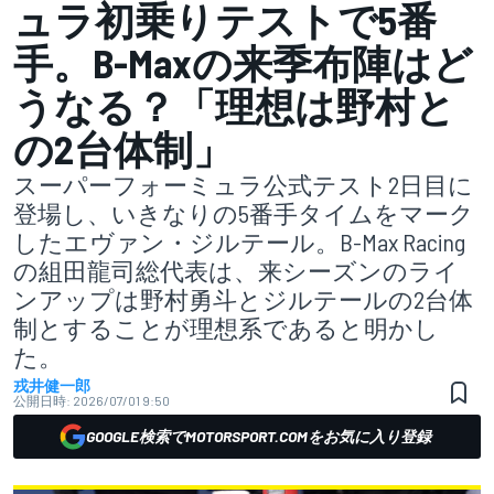
ュラ初乗りテストで5番
手。B-Maxの来季布陣はど
うなる？「理想は野村と
の2台体制」
スーパーフォーミュラ公式テスト2日目に
登場し、いきなりの5番手タイムをマーク
したエヴァン・ジルテール。B-Max Racing
の組田龍司総代表は、来シーズンのライ
ンアップは野村勇斗とジルテールの2台体
制とすることが理想系であると明かし
た。
戎井健一郎
公開日時:
2026/07/01 9:50
GOOGLE検索でMOTORSPORT.COMをお気に入り登録