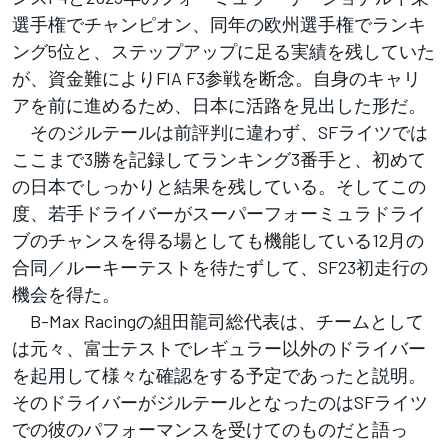
選手権でチャンピオン、同年の欧州選手権でランキ
ング5位と、ステップアップに足る実績を残していた
が、資金難によりFIA F3参戦を断念。自身のキャリ
アを前に進めるため、日本に活路を見出した形だ。
そのジルテールは前評判に違わず、SFライツでは
ここまで3勝を記録してランキング3番手と、初めて
の日本でしっかりと結果を残している。そしてこの
度、若手ドライバーがスーパーフォーミュラドライ
ブのチャンスを得る場としても機能している12月の
合同／ルーキーテストを待たずして、SF23初走行の
機会を得た。
B-Max Racingの組田龍司総代表は、チームとして
は元々、富士テストでレギュラー以外のドライバー
を起用して様々な確認をする予定であったと説明。
そのドライバーがジルテールとなったのはSFライツ
での彼のパフォーマンスを受けてのものだと語っ