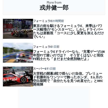
More from
戎井健一郎
フォーミュラE
21 時間前
東京の街を駆けるフォーミュラE、来季はパワ
ー大幅増の“モンスター”に。しかしドライバー
たちは楽観視「コースに少し変更を加えるだけ
でいい」
フォーミュラE
1 日前
フォーミュラEドライバーなら、“充電ゲー”の26
年型F1で速いのでは？ そう甘くはないと現役
FE戦士たち「まだまだ全然別物だよ」
スーパーGT
1 日前
大苦戦の開幕2戦で揺らいだ自信。プレリュー
ド初勝利をワンツーで飾ったホンダ、3ヵ月の
空白期間で「自分たちを見つめ直せた」とHRC
開発陣