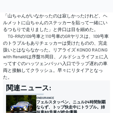
「山ちゃんがいなかったのは寂しかったけれど、ヘ
ルメットに山ちゃんのステッカーを貼って一緒にい
るつもりで走りました」と井口は目を細めた。
TG-RRの109号車と110号車のGRヤリスは、109号車
のトラブルもありチェッカーは受けたものの、完走
扱いとはならなかった。リアライズ KONDO RACING
with Renaldiは序盤15周目、ノルドシュライフェに入
ってすぐのハッツェンバッハ入口でラップ遅れの車
両と接触してクラッシュ。早々にリタイアとなっ
た。
関連ニュース:
ENDURANCE
フェルスタッペン、ニュル24時間制覇
ならず、トップ快走中にトラブル。姉
妹車80号車が総合優勝