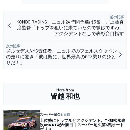
前の記事
KONDO RACING、ニュル24時間予選は5番手。近藤真
彦監督「トップを狙いに来ていたので微妙ですね」
アクシデントなしで表彰台目指す
次の記事
メルセデスAMG責任者、ニュルでのフェルスタッペン
の走りに驚き「彼は既に、世界最高のGT3乗りのひと
りだ！」
More from
皆越 和也
スーパー耐久
8 日前
上位勢にトラブルとアクシデント。TKRI松永建
設AMG GT3が2勝目｜スーパー耐久第5戦オート
ポリス