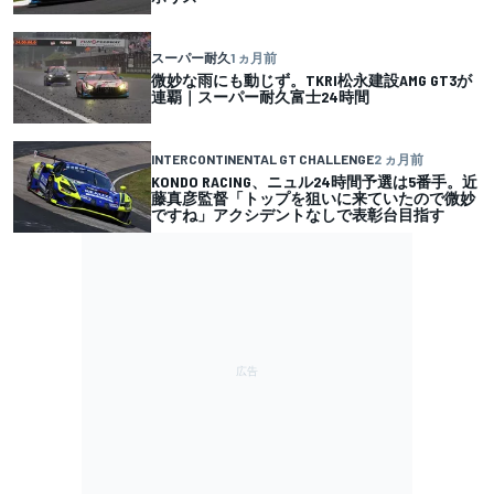
スーパー耐久
1 ヵ月前
微妙な雨にも動じず。TKRI松永建設AMG GT3が
連覇｜スーパー耐久富士24時間
INTERCONTINENTAL GT CHALLENGE
2 ヵ月前
KONDO RACING、ニュル24時間予選は5番手。近
藤真彦監督「トップを狙いに来ていたので微妙
ですね」アクシデントなしで表彰台目指す