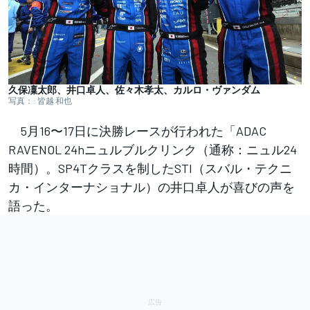
久保凜太郎、井口卓人、佐々木孝太、カルロ・ヴァンダム
写真：: 皆越 和也
5月16〜17日に決勝レースが行われた「ADAC
RAVENOL 24hニュルブルクリンク（通称：ニュル24
時間）。SP4Tクラスを制したSTI（スバル・テクニ
カ・インターナショナル）の井口卓人が喜びの声を
語った。