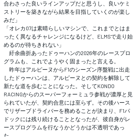
合わさった良いラインアップだと思うし、良いケミ
ストリーを築きながら結果を目指していくのが楽し
みだ」
「オレカ07は素晴らしいマシンで、これまでとはま
ったく異なるチャレンジになるけど、ELMSで走り始
めるのが待ちきれない」
紆余曲折あったドゥーハンの2026年のレースプロ
グラムも、これでようやく固まったと言える。
昨年はアルピーヌからF1のシーズン序盤戦に出走
したドゥーハンは、アルピーヌとの契約を解除して
新たな道を歩むことになった。そしてKONDO
RACINGからのスーパーフォーミュラ参戦が濃厚と見
られていたが、契約合意には至らず。その後ハース
でリザーブドライバーを務めることが決まり、F1パ
ドックには残り続けることとなったが、彼自身がレ
ースプログラムを行なうかどうかは不透明であっ
た。