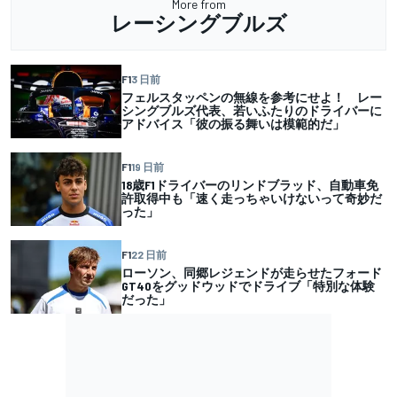
More from
レーシングブルズ
F1
3 日前
フェルスタッペンの無線を参考にせよ！ レー
シングブルズ代表、若いふたりのドライバーに
アドバイス「彼の振る舞いは模範的だ」
F1
19 日前
18歳F1ドライバーのリンドブラッド、自動車免
許取得中も「速く走っちゃいけないって奇妙だ
った」
F1
22 日前
ローソン、同郷レジェンドが走らせたフォード
GT40をグッドウッドでドライブ「特別な体験
だった」