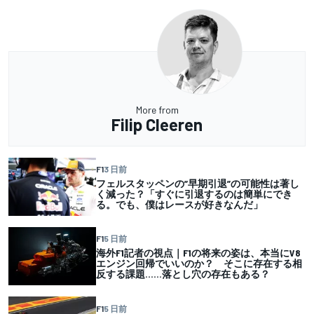
More from
Filip Cleeren
F1
3 日前
フェルスタッペンの”早期引退”の可能性は著し
く減った？「すぐに引退するのは簡単にでき
る。でも、僕はレースが好きなんだ」
F1
5 日前
海外F1記者の視点｜F1の将来の姿は、本当にV8
エンジン回帰でいいのか？ そこに存在する相
反する課題……落とし穴の存在もある？
F1
5 日前