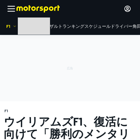
F1
HOME
ニュース
リザルト
ランキング
スケジュール
ドライバー
角田
F1
ウイリアムズF1、復活に
向けて「勝利のメンタリ