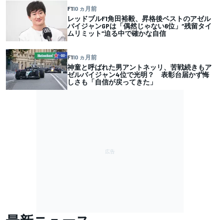
F1
10 ヵ月前
レッドブルF1角田裕毅、昇格後ベストのアゼル
バイジャンGPは「偶然じゃない6位」“残留タイ
ムリミット”迫る中で確かな自信
F1
10 ヵ月前
神童と呼ばれた男アントネッリ、苦戦続きもア
ゼルバイジャン4位で光明？ 表彰台届かず悔
しさも「自信が戻ってきた」