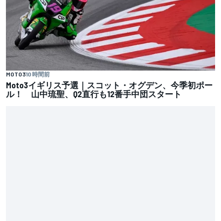
MOTO3
10 時間前
Moto3イギリス予選｜スコット・オグデン、今季初ポー
ル！ 山中琉聖、Q2直行も12番手中団スタート