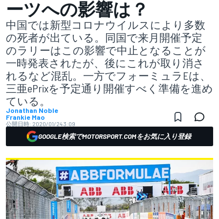
ーツへの影響は？
中国では新型コロナウイルスにより多数
の死者が出ている。同国で来月開催予定
のラリーはこの影響で中止となることが
一時発表されたが、後にこれが取り消さ
れるなど混乱。一方でフォーミュラEは、
三亜ePrixを予定通り開催すべく準備を進め
ている。
Jonathan Noble
Frankie Mao
公開日時:
2020/01/24 3:09
GOOGLE検索でMOTORSPORT.COMをお気に入り登録