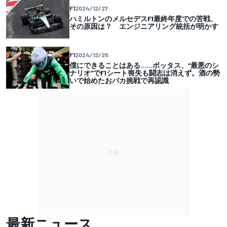
F1
2024/12/27
ハミルトンのメルセデスF1最終年度での苦戦、
その原因は？ エンジニアリング統括が明かす
F1
2024/12/25
僕にできることはある……ボッタス、“最悪のシ
ナリオ”でF1シート喪失も闘志は消えず。酒の勢
いで始めたおバカ挑戦で再認識
最新ニュース