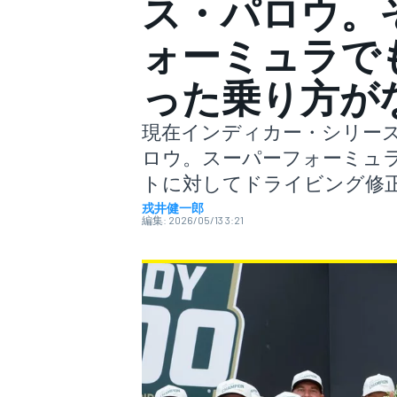
ス・パロウ。
ォーミュラで
スーパーフォーミュラ
った乗り方が
現在インディカー・シリー
ロウ。スーパーフォーミュ
トに対してドライビング修
戎井健一郎
編集:
2026/05/13 3:21
スーパーGT