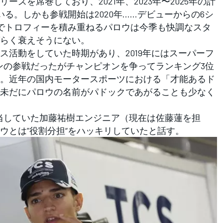
ズを席巻しており、2021年、2023年〜2025年の計
る。しかも参戦開始は2020年……デビューからの6シ
でトロフィーを積み重ねるパロウは今季も快調なスタ
らく衰えそうにない。
活動をしていた時期があり、2019年にはスーパーフ
ンの参戦だったがチャンピオンを争ってランキング3位
。近年の国内モータースポーツにおける「才能あるド
未だにパロウの名前がパドックであがることも少なく
ウを担当していた加藤祐樹エンジニア（現在は佐藤蓮を担
ウとは”役割分担“をハッキリしていたと話す。