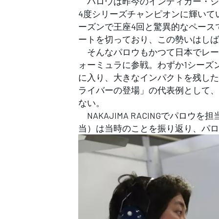
パロウは昨今のインディカー・シリー
フォーミュラE
4度シリーズチャンピオンに輝いてい
ーズンで王座4回と驚異的なペース
ートを切っており、この勢いはしば
そんなパロウもかつて日本でレース
ォーミュラに参戦。わずか1シーズ
に入り、大きなインパクトを残した
ライバーの登場」の代表例として、
ない。
NAKAJIMA RACINGでパロ
当）は当時のことを振り返り、パロ