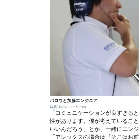
パロウと加藤エンジニア
写真: Masahide Kamio
「コミュニケーションが良すぎると
性があります。僕が考えていること
いいんだろう』とか、一緒にエンジ
「アレックスの場合は『そこはお前
すべてのカテゴリー