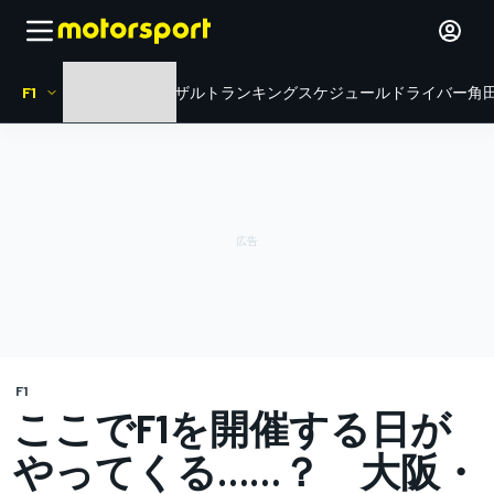
F1
HOME
ニュース
リザルト
ランキング
スケジュール
ドライバー
角田
F1
ここでF1を開催する日が
やってくる……？ 大阪・