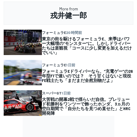
More from
戎井健一郎
フォーミュラE
20 時間前
東京の街を駆けるフォーミュラE、来季はパワ
ー大幅増の“モンスター”に。しかしドライバー
たちは楽観視「コースに少し変更を加えるだけ
でいい」
フォーミュラE
1 日前
フォーミュラEドライバーなら、“充電ゲー”の26
年型F1で速いのでは？ そう甘くはないと現役
FE戦士たち「まだまだ全然別物だよ」
スーパーGT
1 日前
大苦戦の開幕2戦で揺らいだ自信。プレリュー
ド初勝利をワンツーで飾ったホンダ、3ヵ月の
空白期間で「自分たちを見つめ直せた」とHRC
開発陣