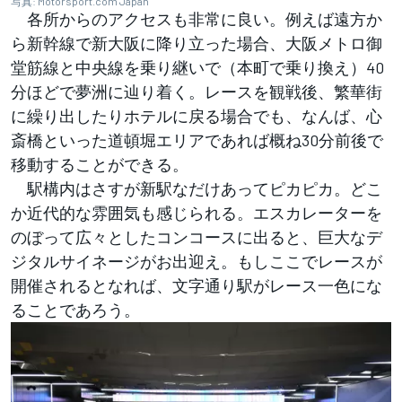
写真: Motorsport.com Japan
各所からのアクセスも非常に良い。例えば遠方か
ら新幹線で新大阪に降り立った場合、大阪メトロ御
堂筋線と中央線を乗り継いで（本町で乗り換え）40
分ほどで夢洲に辿り着く。レースを観戦後、繁華街
に繰り出したりホテルに戻る場合でも、なんば、心
斎橋といった道頓堀エリアであれば概ね30分前後で
移動することができる。
駅構内はさすが新駅なだけあってピカピカ。どこ
か近代的な雰囲気も感じられる。エスカレーターを
のぼって広々としたコンコースに出ると、巨大なデ
ジタルサイネージがお出迎え。もしここでレースが
開催されるとなれば、文字通り駅がレース一色にな
ることであろう。