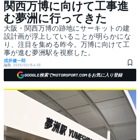
関西万博に向けて工事進
む夢洲に行ってきた
大阪・関西万博の跡地にサーキットの建
設計画が浮上していることが明らかにな
り、注目を集める昨今。万博に向けて工
事が進む夢洲駅を視察した。
戎井健一郎
編集:
2025/02/15 4:03
GOOGLE検索でMOTORSPORT.COMをお気に入り登録