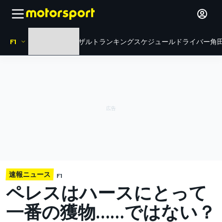
F1
HOME
ニュース
リザルト
ランキング
スケジュール
ドライバー
角田
速報ニュース
F1
ペレスはハースにとって
一番の獲物……ではない？