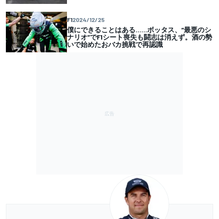
F1
2024/12/25
僕にできることはある……ボッタス、“最悪のシ
ナリオ”でF1シート喪失も闘志は消えず。酒の勢
いで始めたおバカ挑戦で再認識