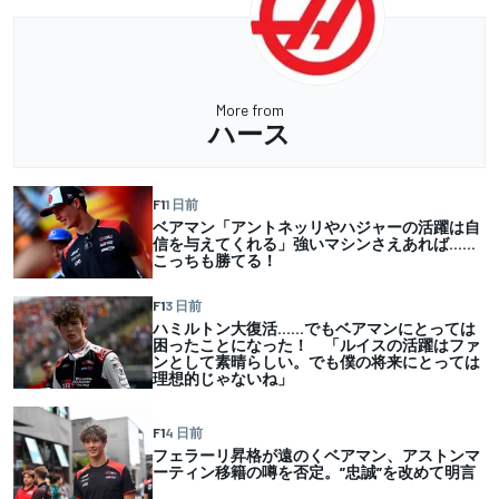
More from
ハース
F1
1 日前
ベアマン「アントネッリやハジャーの活躍は自
信を与えてくれる」強いマシンさえあれば……
こっちも勝てる！
F1
3 日前
ハミルトン大復活……でもベアマンにとっては
困ったことになった！ 「ルイスの活躍はファ
ンとして素晴らしい。でも僕の将来にとっては
理想的じゃないね」
F1
4 日前
フェラーリ昇格が遠のくベアマン、アストンマ
ーティン移籍の噂を否定。”忠誠”を改めて明言