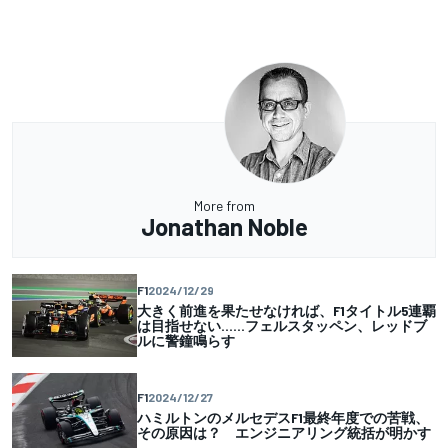
More from
Jonathan Noble
F1
2024/12/29
大きく前進を果たせなければ、F1タイトル5連覇
は目指せない……フェルスタッペン、レッドブ
ルに警鐘鳴らす
F1
2024/12/27
ハミルトンのメルセデスF1最終年度での苦戦、
その原因は？ エンジニアリング統括が明かす