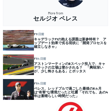
More from
セルジオ ペレス
F1
1 日前
キャデラックF1の抱える課題は新参特有？ ア
ップデート効果で劣る現状に「開発プロセスを
確立しなきゃ」
F1
14 日前
アストンマーティンのBスペック投入で、キャ
デラックの立場は脅かされる？ 「興味深い
が、少し怖さもある」とボッタス
F1
14 日前
ペレス、レッドブルで過ごした最後の6ヵ月
は”有害”な環境だったと吐露「それでも、あの4
年は素晴らしい時間だった」