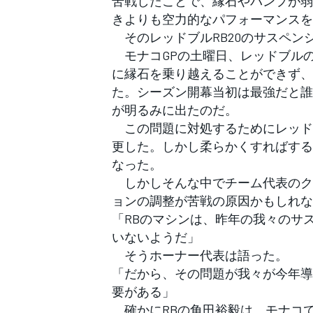
苦戦したことで、縁石やバンプが弱
フォーミュラE
きよりも空力的なパフォーマンスを
そのレッドブルRB20のサスペン
モナコGPの土曜日、レッドブル
に縁石を乗り越えることができず、
た。シーズン開幕当初は最強だと誰
が明るみに出たのだ。
この問題に対処するためにレッド
更した。しかし柔らかくすればする
なった。
しかしそんな中でチーム代表のク
ョンの調整が苦戦の原因かもしれな
「RBのマシンは、昨年の我々のサ
いないようだ」
そうホーナー代表は語った。
「だから、その問題が我々が今年導
要がある」
確かにRBの角田裕毅は、モナコ