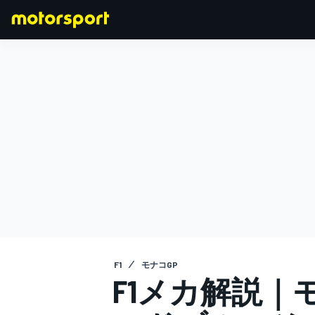
F1
MOTOGP
F1
モナコGP
F1メカ解説