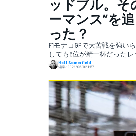
ッドブル。そ
ーマンス”を
スーパーフォーミュラ
った？
F1モナコGPで大苦戦を強
しても6位が精一杯だった
Matt Somerfield
編集:
2024/06/02 1:57
スーパーGT