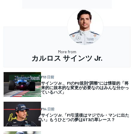
More from
カルロス サインツ Jr.
F1
3 日前
サインツJr.、F1のPU規則”調整”には懐疑的「将
来的に抜本的な変更が必要なのはみんな分かっ
ているハズ」
F1
4 日前
サインツJr.「F1引退後はマジでル・マンに出た
い」もうひとつの夢はGT3の草レース？