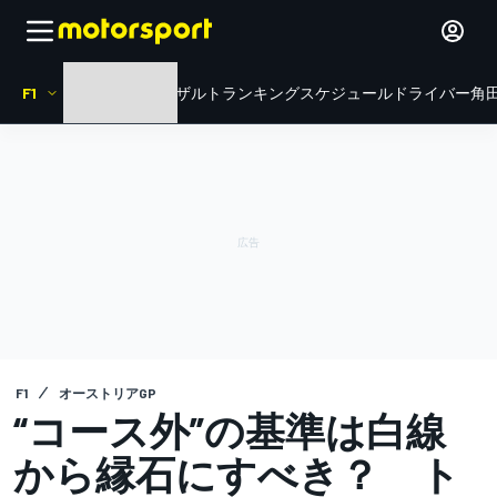
F1
HOME
ニュース
リザルト
ランキング
スケジュール
ドライバー
角田
F1
オーストリアGP
“コース外”の基準は白線
から縁石にすべき？ ト