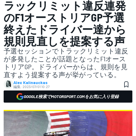
ラックリミット違反連発
のF1オーストリアGP予選
終えたドライバー達から
規則見直しを提案する声
予選セッションでトラックリミット違反
が多発したことが話題となったF1オース
トリアGP。ドライバーからは、規則を見
直すよう提案する声が挙がっている。
Alex Kalinauckas
編集:
2023/07/01 10:27
GOOGLE検索でMOTORSPORT.COMをお気に入り登録