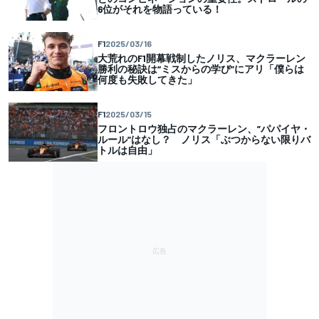
6位がそれを物語っている！
F1
2025/03/16
大荒れのF1開幕戦制したノリス、マクラーレン
勝利の秘訣は“ミスからの学び”にアリ「僕らは
何度も失敗してきた」
F1
2025/03/15
フロントロウ独占のマクラーレン、”パパイヤ・
ルール”はなし？ ノリス「ぶつからない限りバ
トルは自由」