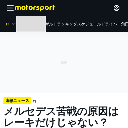
F1
HOME
ニュース
リザルト
ランキング
スケジュール
ドライバー
角田
速報ニュース
F1
メルセデス苦戦の原因は
レーキだけじゃない？