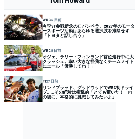
WRC
4 日前
今季SF参戦断念のロバンペラ、2027年のモータ
ースポーツ活動はあらゆる選択肢を排除せず
「トヨタと話し合う」
WRC
8 日前
オジェ、ラリー・フィンランド首位走行中に大
クラッシュ。幸い大きな怪我なくチームメイト
にエール「優勝してね！」
F1
27 日前
リンドブラッド、グッドウッドでWRC初ドライ
ブ……その経験は衝撃的「とても驚いた！ F1
の後に、本格的に挑戦してみたいよ」